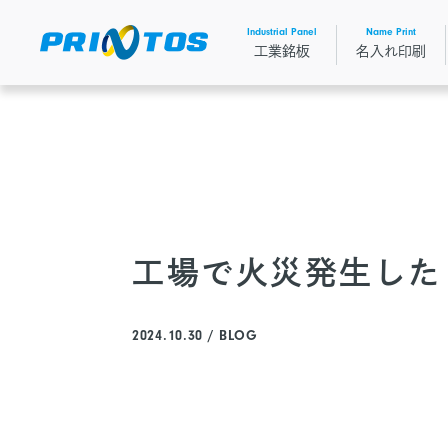
Skip
to
Industrial Panel
Name Print
the
工業銘板
名入れ印刷
content
工場で火災発生した
2024.10.30 / BLOG