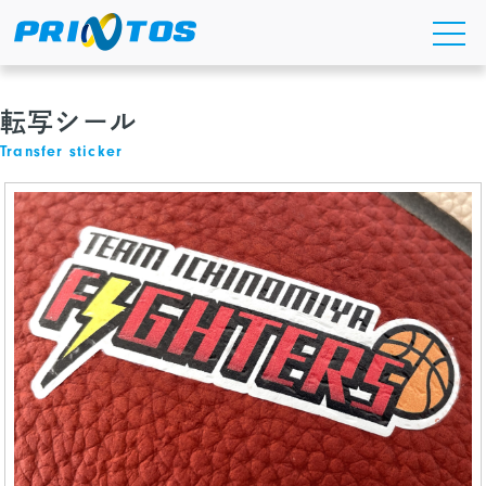
Skip
to
ホーム
/
工業銘板について
/
製品紹介
/ 転写シール
the
content
転写シール
Transfer sticker