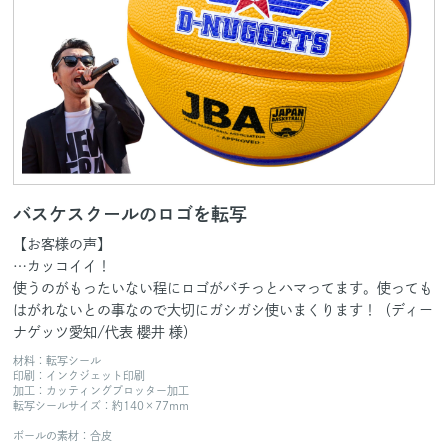
バスケスクールのロゴを転写
【お客様の声】
…カッコイイ！
使うのがもったいない程にロゴがバチっとハマってます。使っても
はがれないとの事なので大切にガシガシ使いまくります！（ディー
ナゲッツ愛知/代表 櫻井 様）
材料：転写シール
印刷：インクジェット印刷
加工：カッティングプロッター加工
転写シールサイズ：約140×77mm
ボールの素材：合皮