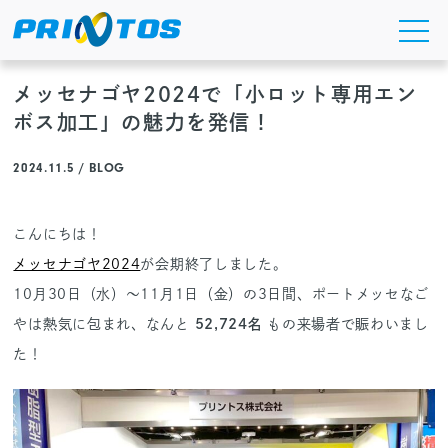
Skip
to
the
content
メッセナゴヤ2024で「小ロット専用エン
ボス加工」の魅力を発信！
2024.11.5 / BLOG
こんにちは！
メッセナゴヤ2024
が会期終了しました。
10月30日（水）～11月1日（金）の3日間、ポートメッセなご
やは熱気に包まれ、なんと
52,724名
もの来場者で賑わいまし
た！